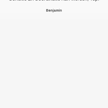
Benjamin
OOK ENTHOUSIAST
GEWORDEN?
MELD JE AAN VOOR